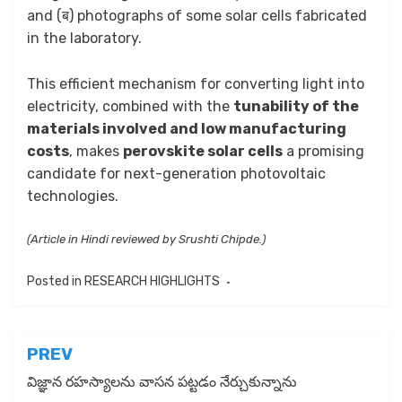
and (ब) photographs of some solar cells fabricated
in the laboratory.
This efficient mechanism for converting light into
electricity, combined with the
tunability of the
materials involved and low manufacturing
costs
, makes
perovskite solar cells
a promising
candidate for next-generation photovoltaic
technologies.
(Article in Hindi reviewed by Srushti Chipde.)
Posted in
RESEARCH HIGHLIGHTS
Post
PREV
navigation
విజ్ఞాన రహస్యాలను వాసన పట్టడం నేర్చుకున్నాను